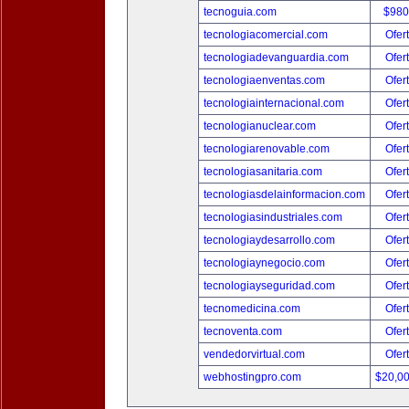
tecnoguia.com
$980
tecnologiacomercial.com
Ofer
tecnologiadevanguardia.com
Ofer
tecnologiaenventas.com
Ofer
tecnologiainternacional.com
Ofer
tecnologianuclear.com
Ofer
tecnologiarenovable.com
Ofer
tecnologiasanitaria.com
Ofer
tecnologiasdelainformacion.com
Ofer
tecnologiasindustriales.com
Ofer
tecnologiaydesarrollo.com
Ofer
tecnologiaynegocio.com
Ofer
tecnologiayseguridad.com
Ofer
tecnomedicina.com
Ofer
tecnoventa.com
Ofer
vendedorvirtual.com
Ofer
webhostingpro.com
$20,0