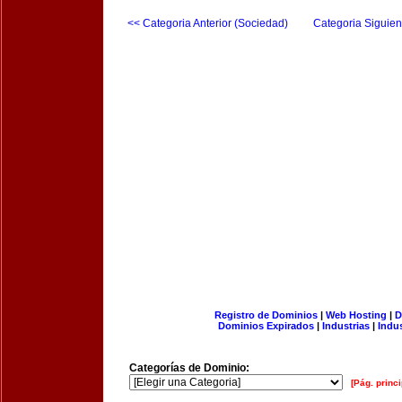
<< Categoria Anterior (Sociedad)
Categoria Siguien
Registro de Dominios
|
Web Hosting
|
D
Dominios Expirados
|
Industrias
|
Indu
Categorías de Dominio:
[Pág. princi