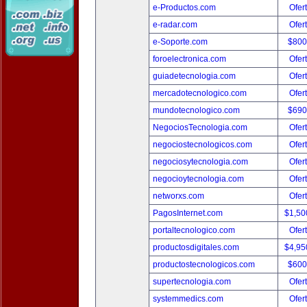
e-Productos.com
Ofer
e-radar.com
Ofer
e-Soporte.com
$800
foroelectronica.com
Ofer
guiadetecnologia.com
Ofer
mercadotecnologico.com
Ofer
mundotecnologico.com
$690
NegociosTecnologia.com
Ofer
negociostecnologicos.com
Ofer
negociosytecnologia.com
Ofer
negocioytecnologia.com
Ofer
networxs.com
Ofer
PagosInternet.com
$1,50
portaltecnologico.com
Ofer
productosdigitales.com
$4,95
productostecnologicos.com
$600
supertecnologia.com
Ofer
systemmedics.com
Ofer