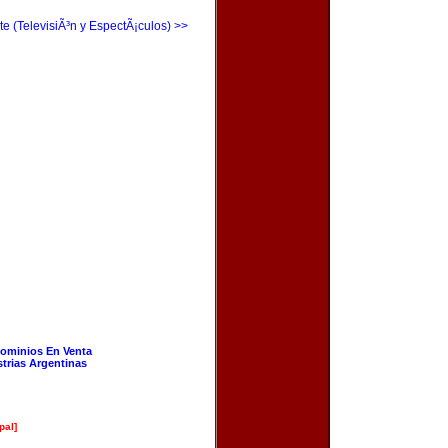
te (TelevisiÃ³n y EspectÃ¡culos) >>
ominios En Venta
strias Argentinas
pal]