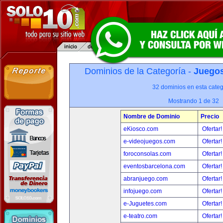
Dominios de la Categoría -
Juegos
32 dominios en esta categ
Mostrando 1 de 32
Nombre de Dominio
Precio
eKiosco.com
Ofertar
e-videojuegos.com
Ofertar
foroconsolas.com
Ofertar
eventosbarcelona.com
Ofertar
abranjuego.com
Ofertar
infojuego.com
Ofertar
e-Juguetes.com
Ofertar
e-teatro.com
Ofertar