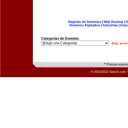
Registro de Dominios
|
Web Hosting
|
D
Dominios Expirados
|
Industrias
|
Indu
Categorías de Dominio:
[Pág. princi
** Precios expre
© 2002/2022 Solo10.com