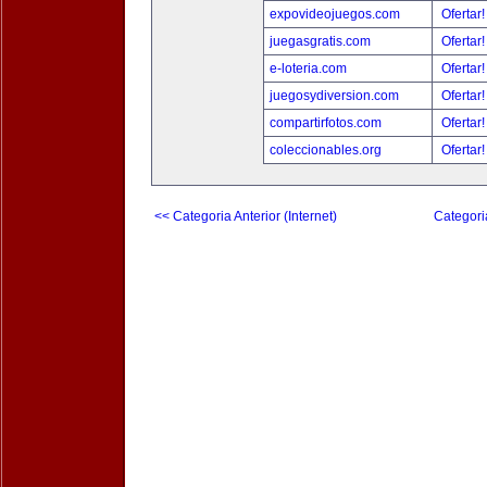
expovideojuegos.com
Ofertar
juegasgratis.com
Ofertar
e-loteria.com
Ofertar
juegosydiversion.com
Ofertar
compartirfotos.com
Ofertar
coleccionables.org
Ofertar
<< Categoria Anterior (Internet)
Categori