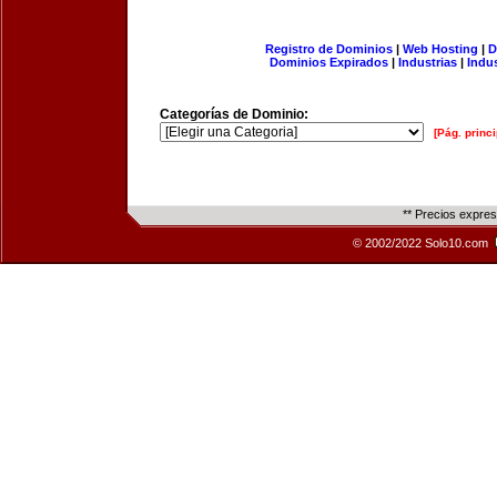
Registro de Dominios
|
Web Hosting
|
D
Dominios Expirados
|
Industrias
|
Indu
Categorías de Dominio:
[Pág. princi
** Precios expre
© 2002/2022 Solo10.com