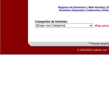
Registro de Dominios
|
Web Hosting
|
D
Dominios Expirados
|
Industrias
|
Indu
Categorías de Dominio:
[Pág. princi
** Precios expre
© 2002/2022 Solo10.com