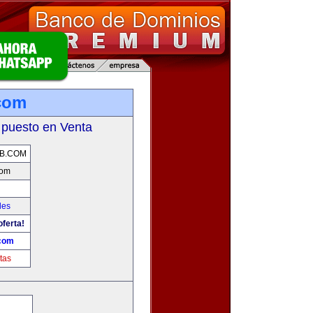
com
 puesto en Venta
B.COM
com
les
oferta!
com
tas