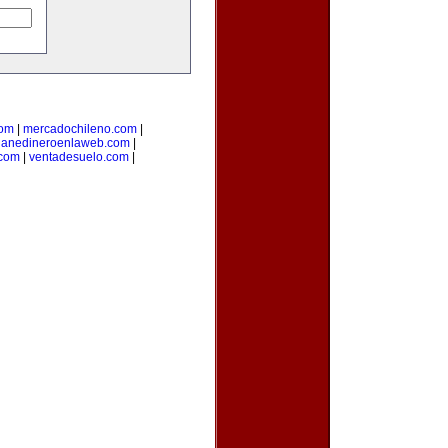
com
|
mercadochileno.com
|
ganedineroenlaweb.com
|
.com
|
ventadesuelo.com
|