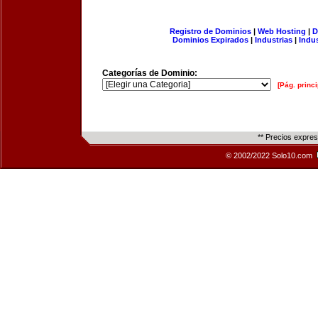
Registro de Dominios
|
Web Hosting
|
D
Dominios Expirados
|
Industrias
|
Indu
Categorías de Dominio:
[Pág. princi
** Precios expre
© 2002/2022 Solo10.com