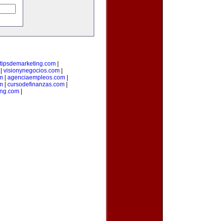
tipsdemarketing.com
|
|
visionynegocios.com
|
om
|
agenciaempleos.com
|
m
|
cursodefinanzas.com
|
ng.com
|