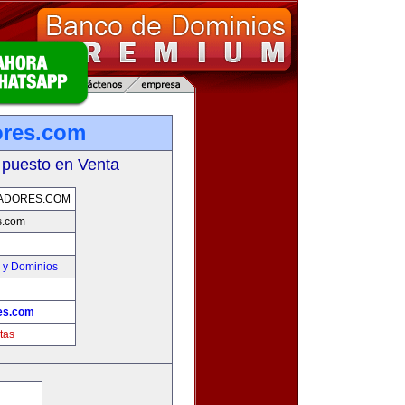
ores.com
 puesto en Venta
ADORES.COM
s.com
 y Dominios
es.com
tas