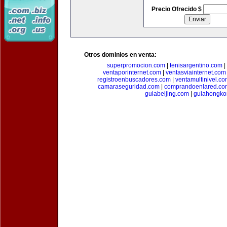
Precio Ofrecido $
Otros dominios en venta:
superpromocion.com
|
tenisargentino.com
|
ventaporinternet.com
|
ventasviainternet.com
registroenbuscadores.com
|
ventamultinivel.c
camaraseguridad.com
|
comprandoenlared.co
guiabeijing.com
|
guiahongko