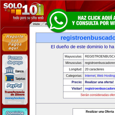
registroenbuscad
El dueño de este dominio lo ha
Mayusculas:
REGISTROENBUSC
Minusculas:
registroenbuscadore
Longitud:
20 caracteres
Categorias:
Internet
,
Web Hosting
Precio:
Realizar una oferta!
Visitar!
registroenbuscador
Serán consideradas ofer
Realizar una Oferta