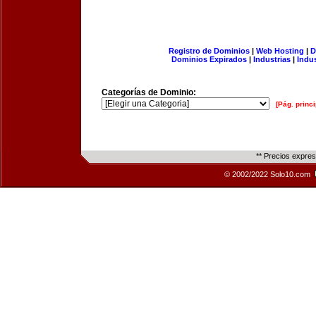
Registro de Dominios
|
Web Hosting
|
D
Dominios Expirados
|
Industrias
|
Indu
Categorías de Dominio:
[Pág. princi
** Precios expre
© 2002/2022 Solo10.com