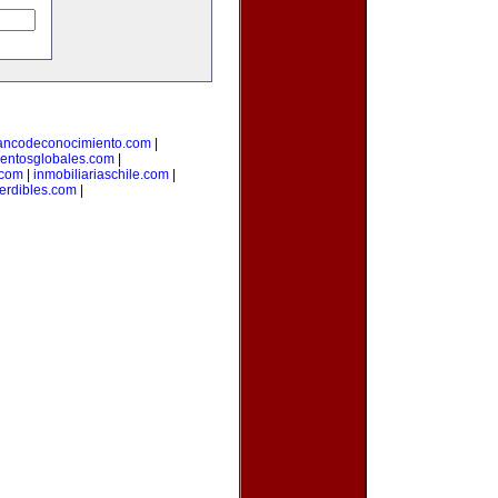
ancodeconocimiento.com
|
entosglobales.com
|
.com
|
inmobiliariaschile.com
|
erdibles.com
|