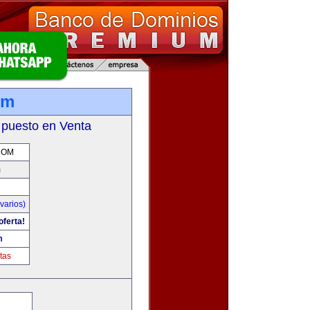
om
 puesto en Venta
COM
m
varios)
oferta!
m
tas