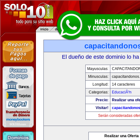
capacitandono
El dueño de este dominio lo ha
Mayusculas:
CAPACITANDO
Minusculas:
capacitandonos
Longitud:
14 caracteres
Categorias:
EducaciÃ³n
Precio:
Realizar una ofe
Visitar!
capacitandono
Serán consideradas ofer
Realizar una Oferta