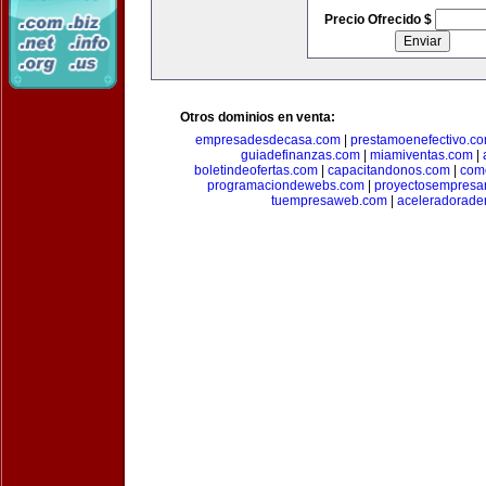
Precio Ofrecido $
Otros dominios en venta:
empresadesdecasa.com
|
prestamoenefectivo.c
guiadefinanzas.com
|
miamiventas.com
|
boletindeofertas.com
|
capacitandonos.com
|
come
programaciondewebs.com
|
proyectosempresa
tuempresaweb.com
|
aceleradorade