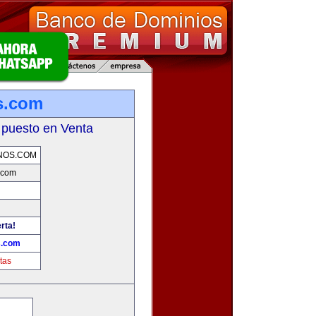
s.com
 puesto en Venta
NOS.COM
.com
rta!
s.com
tas