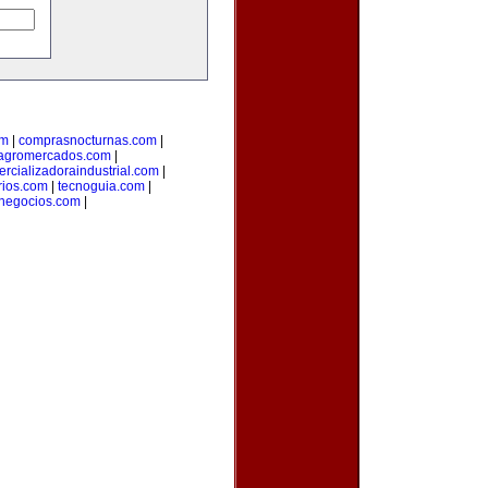
om
|
comprasnocturnas.com
|
agromercados.com
|
rcializadoraindustrial.com
|
rios.com
|
tecnoguia.com
|
negocios.com
|